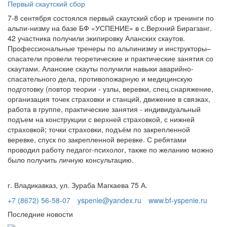
Первый скаутский сбор
7-8 сентября состоялся первый скаутский сбор и тренинги по
альпи-низму на базе БФ «УСПЕНИЕ» в с.Верхний Бирагзанг.
42 участника получили экипировку Аланских скаутов.
Профессиональные тренеры по альпинизму и инструкторы–
спасатели провели теоретические и практические занятия со
скаутами. Аланские скауты получили навыки аварийно-
спасательного дела, противопожарную и медицинскую
подготовку (повтор теории - узлы, веревки, спец.снаряжение,
организация точек страховки и станций, движение в связках,
работа в группе, практические занятия - индивидуальный
подъем на конструкции с верхней страховкой, с нижней
страховкой; точки страховки, подъём по закрепленной
веревке, спуск по закрепленной веревке. С ребятами
проводил работу педагог-психолог, также по желанию можно
было получить личную консультацию.
г. Владикавказ, ул. Зураба Магкаева 75 А.
+7 (8672) 56-58-07
yspenie@yandex.ru
www.bf-yspenie.ru
Последние новости